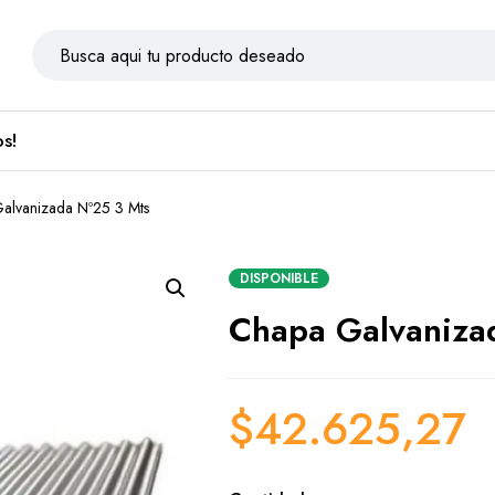
s!
alvanizada Nº25 3 Mts
DISPONIBLE
Chapa Galvaniza
$
42.625,27