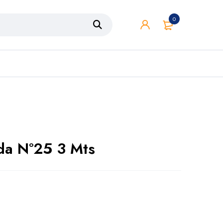
0
da Nº25 3 Mts