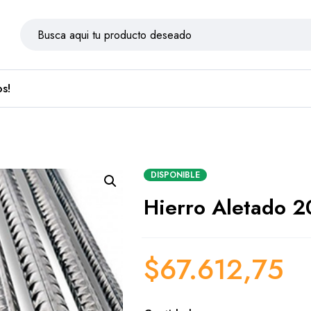
s!
DISPONIBLE
Hierro Aletado 
$
67.612,75