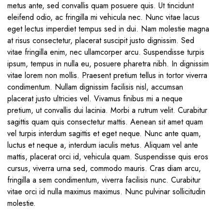
metus ante, sed convallis quam posuere quis. Ut tincidunt
eleifend odio, ac fringilla mi vehicula nec. Nunc vitae lacus
eget lectus imperdiet tempus sed in dui. Nam molestie magna
at risus consectetur, placerat suscipit justo dignissim. Sed
vitae fringilla enim, nec ullamcorper arcu. Suspendisse turpis
ipsum, tempus in nulla eu, posuere pharetra nibh. In dignissim
vitae lorem non mollis. Praesent pretium tellus in tortor viverra
condimentum. Nullam dignissim facilisis nisl, accumsan
placerat justo ultricies vel. Vivamus finibus mi a neque
pretium, ut convallis dui lacinia. Morbi a rutrum velit. Curabitur
sagittis quam quis consectetur mattis. Aenean sit amet quam
vel turpis interdum sagittis et eget neque. Nunc ante quam,
luctus et neque a, interdum iaculis metus. Aliquam vel ante
mattis, placerat orci id, vehicula quam. Suspendisse quis eros
cursus, viverra urna sed, commodo mauris. Cras diam arcu,
fringilla a sem condimentum, viverra facilisis nunc. Curabitur
vitae orci id nulla maximus maximus. Nunc pulvinar sollicitudin
molestie.